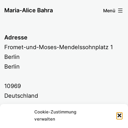
Zum
Maria-Alice Bahra
Menü
Inhalt
springen
Adresse
Fromet-und-Moses-Mendelssohnplatz 1
Berlin
Berlin
10969
Deutschland
Cookie-Zustimmung
Kommende Veranstaltungen
verwalten
<li>Keine Veranstaltungen an diesem