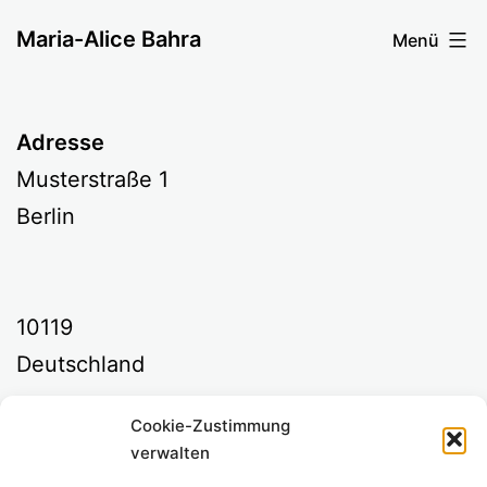
Zum
Maria-Alice Bahra
Menü
Inhalt
springen
Adresse
Musterstraße 1
Berlin
10119
Deutschland
Cookie-Zustimmung
Kommende Veranstaltungen
verwalten
<li>Keine Veranstaltungen an diesem