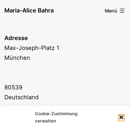
Zum
Maria-Alice Bahra
Menü
Inhalt
springen
Adresse
Max-Joseph-Platz 1
München
80539
Deutschland
Cookie-Zustimmung
Kommende Veranstaltungen
verwalten
<li>Keine Veranstaltungen an diesem