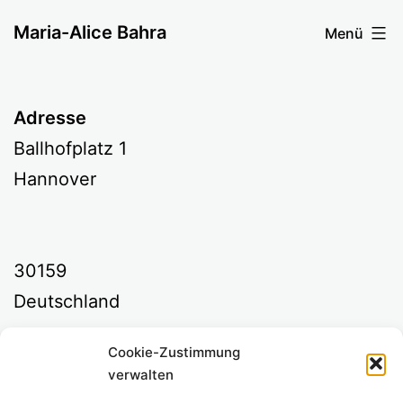
Zum
Maria-Alice Bahra
Menü
Inhalt
springen
Adresse
Ballhofplatz 1
Hannover
30159
Deutschland
Cookie-Zustimmung
Kommende Veranstaltungen
verwalten
<li>Keine Veranstaltungen an diesem