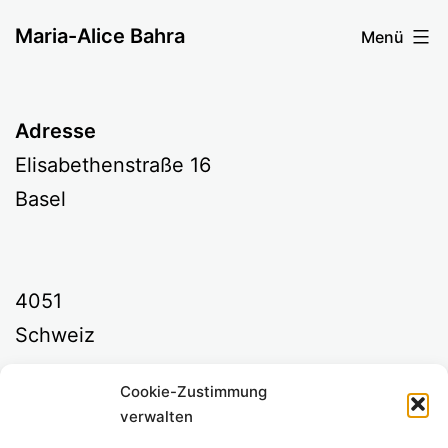
Zum
Maria-Alice Bahra
Menü
Inhalt
springen
Adresse
Elisabethenstraße 16
Basel
4051
Schweiz
Cookie-Zustimmung
Kommende Veranstaltungen
verwalten
<li>Keine Veranstaltungen an diesem