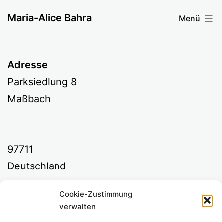
Zum
Maria-Alice Bahra
Menü
Inhalt
springen
Adresse
Parksiedlung 8
Maßbach
97711
Deutschland
Cookie-Zustimmung
Kommende Veranstaltungen
verwalten
<li>Keine Veranstaltungen an diesem