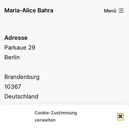
Zum
Maria-Alice Bahra
Menü
Inhalt
springen
Adresse
Parkaue 29
Berlin
Brandenburg
10367
Deutschland
Cookie-Zustimmung
Kommende Veranstaltungen
verwalten
<li>Keine Veranstaltungen an diesem