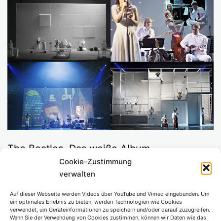
The Beatles. Das weiße Album
Cookie-Zustimmung
Ins Deutsche übertragen von Roland
verwalten
Schimmelpfennig
Auf dieser Webseite werden Videos über YouTube und Vimeo eingebunden. Um
ein optimales Erlebnis zu bieten, werden Technologien wie Cookies
Regie
Florian Fiedler
verwendet, um Geräteinformationen zu speichern und/oder darauf zuzugreifen.
Wenn Sie der Verwendung von Cookies zustimmen, können wir Daten wie das