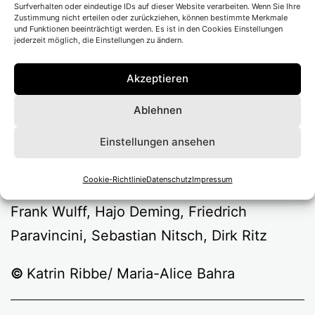
Bühne
Maria-Alice Bahra
Surfverhalten oder eindeutige IDs auf dieser Website verarbeiten. Wenn Sie Ihre
Zustimmung nicht erteilen oder zurückziehen, können bestimmte Merkmale
Kostüm
Selina Peyer
und Funktionen beeinträchtigt werden. Es ist in den Cookies Einstellungen
jederzeit möglich, die Einstellungen zu ändern.
Video
Bert Zander
Musikalische Leitung
Martin Engelbach
Akzeptieren
Dramaturgie
Sybille Baschung.
Ablehnen
mit Nadja Petri, Nele Rosetz, Torben
Einstellungen ansehen
Kessler, Marc Oliver Schulze, Christoph
Cookie-Richtlinie
Datenschutz
Impressum
Pütthoff. Band Piggies: Martin Engelbach,
Frank Wulff, Hajo Deming, Friedrich
Paravincini, Sebastian Nitsch, Dirk Ritz
©
Katrin Ribbe/ Maria-Alice Bahra