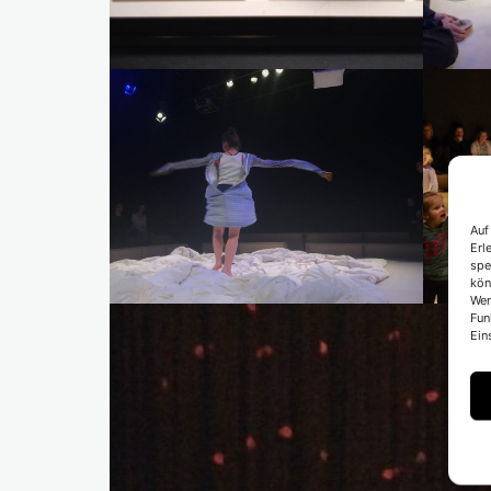
Auf
Erl
spe
kön
Wen
Fun
Ein