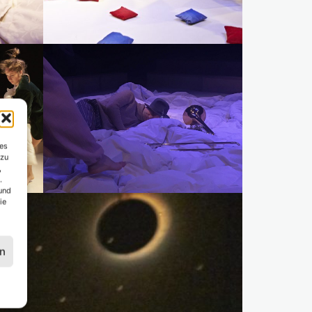
es
 zu
,
.
und
ie
en