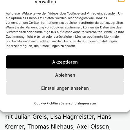
verwalten
Auf dieser Webseite werden Videos über YouTube und Vimeo eingebunden. Um
ein optimales Erlebnis zu bieten, werden Technologien wie Cookies
verwendet, um Geräteinformationen zu speichern und/oder darauf zuzugreifen.
Wenn Sie der Verwendung von Cookies zustimmen, können wir Daten wie das
Surfverhalten oder eindeutige IDs auf dieser Website verarbeiten. Wenn Sie Ihre
Zustimmung nicht erteilen oder zurückziehen, können bestimmte Merkmale
und Funktionen beeinträchtigt werden. Es ist in den Cookies Einstellungen
Premiere 28. April 2011
jederzeit möglich, die Einstellungen zu ändern.
Regie
Christiane Pohle
Akzeptieren
Bühne
Annette Kurz
Ablehnen
Kostüm
Maria-Alice Bahra
Einstellungen ansehen
Dramaturgie
Sandra Küpper
Musik
Mathis B. Nitschke
Cookie-Richtlinie
Datenschutz
Impressum
mit Julian Greis, Lisa Hagmeister, Hans
Kremer, Thomas Niehaus, Axel Olsson,