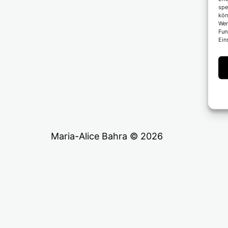
spe
kön
Wen
Fun
Ein
Maria-Alice Bahra © 2026