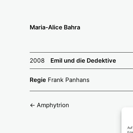
Zum
Inhalt
springen
Maria-Alice Bahra
2008
Emil und die Dedektive
Regie
Frank Panhans
Amphytrion
Auf
Erl