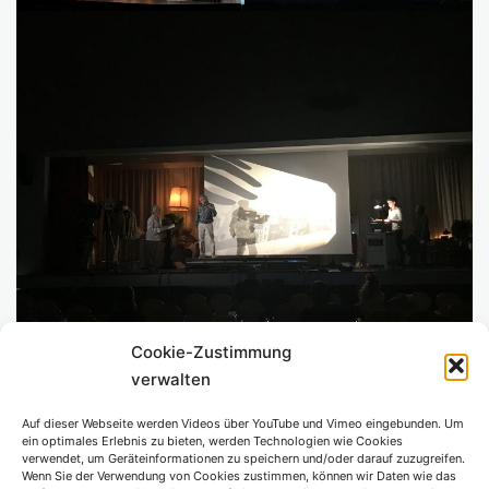
Cookie-Zustimmung
verwalten
Uraufführung „Kohlenstaub und
Auf dieser Webseite werden Videos über YouTube und Vimeo eingebunden. Um
Bühnennebel“ von Akın Emanuel Şipal
ein optimales Erlebnis zu bieten, werden Technologien wie Cookies
verwendet, um Geräteinformationen zu speichern und/oder darauf zuzugreifen.
Premiere 30.10.2021
Wenn Sie der Verwendung von Cookies zustimmen, können wir Daten wie das