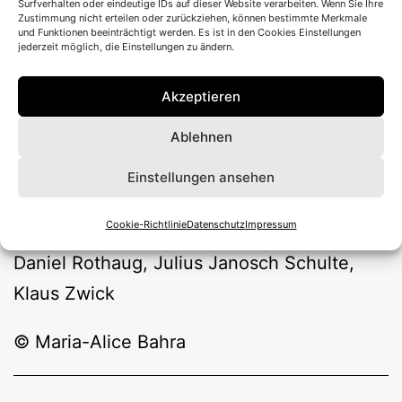
Surfverhalten oder eindeutige IDs auf dieser Website verarbeiten. Wenn Sie Ihre
Zustimmung nicht erteilen oder zurückziehen, können bestimmte Merkmale
Regie
Florian Fiedler
und Funktionen beeinträchtigt werden. Es ist in den Cookies Einstellungen
jederzeit möglich, die Einstellungen zu ändern.
Bühne
Maria-Alice Bahra
Kostüme
Selina Peyer
Akzeptieren
Video/ Musik
Bert Zander
Ablehnen
Dramaturgie
Viktoria Göke
Einstellungen ansehen
mit Torsten Bauer, Christian Bayer, Samia
Cookie-Richtlinie
Datenschutz
Impressum
Dauenhauer, Henry Morales, Anna Polke,
Daniel Rothaug, Julius Janosch Schulte,
Klaus Zwick
© Maria-Alice Bahra