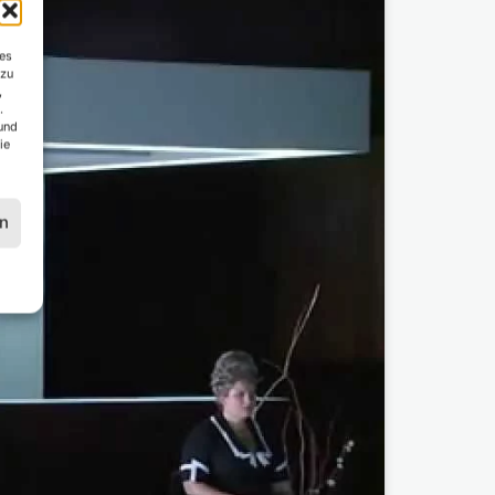
es
 zu
,
.
und
ie
en