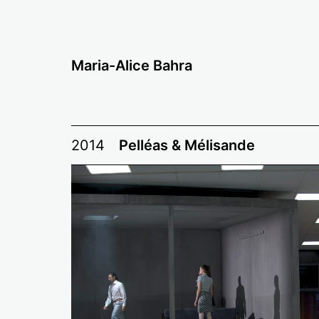
Zum
Inhalt
springen
Maria-Alice Bahra
2014
Pelléas & Mélisande