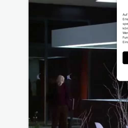
Auf
Erl
spe
kön
Wen
Fun
Ein