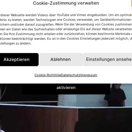
Cookie-Zustimmung verwalten
 dieser Webseite werden Videos über YouTube und Vimeo eingebunden. Um ein optimal
ebnis zu bieten, werden Technologien wie Cookies verwendet, um Geräteinformationen
ichern und/oder darauf zuzugreifen. Wenn Sie der Verwendung von Cookies zustimmen
nen wir Daten wie das Surfverhalten oder eindeutige IDs auf dieser Website verarbeiten
n Sie Ihre Zustimmung nicht erteilen oder zurückziehen, können bestimmte Merkmale 
ktionen beeinträchtigt werden. Es ist in den Cookies Einstellungen jederzeit möglich, d
stellungen zu ändern.
Akzeptieren
Ablehnen
Einstellungen anseh
Klicke hier, um Marketing-Cookies zu
Cookie-Richtlinie
Datenschutz
Impressum
akzeptieren und diesen Inhalt zu
aktivieren