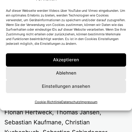
Auf dieser Webseite werden Videos über YouTube und Vimeo eingebunden. Um
ein optimales Erlebnis zu bieten, werden Technologien wie Cookies
Der abentheuerliche Simplicissimus Teutsch
verwendet, um Geräteinformationen zu speichern und/oder darauf zuzugreifen.
Wenn Sie der Verwendung von Cookies zustimmen, können wir Daten wie das
von Hans Jakob Christoffel von
Surfverhalten oder eindeutige IDs auf dieser Website verarbeiten. Wenn Sie Ihre
Zustimmung nicht erteilen oder zurückziehen, können bestimmte Merkmale
und Funktionen beeinträchtigt werden. Es ist in den Cookies Einstellungen
Grimmelshausen/ Soeren Voima
jederzeit möglich, die Einstellungen zu ändern.
Regie
Florian Fiedler
Akzeptieren
Bühne
Maria-Alice Bahra
Ablehnen
Kostüm
Dorothee Curio
Musik
Martin Engelbach, Frank Wulff
Einstellungen ansehen
mit Sandra Bayrhammer, Beatrice Frey,
Cookie-Richtlinie
Datenschutz
Impressum
Florian Hertweck, Thomas Jansen,
Sebastian Kaufmane, Christian