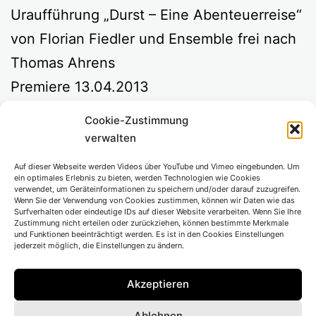
Uraufführung „Durst – Eine Abenteuerreise“
von Florian Fiedler und Ensemble frei nach
Thomas Ahrens
Premiere 13.04.2013
Cookie-Zustimmung
Regie
Florian Fiedler
verwalten
Bühne
Maria-Alice Bahra
Auf dieser Webseite werden Videos über YouTube und Vimeo eingebunden. Um
Kostüm
Selina Peyer
ein optimales Erlebnis zu bieten, werden Technologien wie Cookies
verwendet, um Geräteinformationen zu speichern und/oder darauf zuzugreifen.
Video
Bert Zander
Wenn Sie der Verwendung von Cookies zustimmen, können wir Daten wie das
Surfverhalten oder eindeutige IDs auf dieser Website verarbeiten. Wenn Sie Ihre
Musik
Martin Engelbach
Zustimmung nicht erteilen oder zurückziehen, können bestimmte Merkmale
und Funktionen beeinträchtigt werden. Es ist in den Cookies Einstellungen
jederzeit möglich, die Einstellungen zu ändern.
mit Jennifer Breitrück, Robert Neumann,
Nina Reithmeier, René Rummel, René
Akzeptieren
Schubert, Regine Seidler, George Kranz
Ablehnen