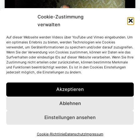
Cookie-Zustimmung
Klicke hier, um Marketing-Cookies zu
verwalten
akzeptieren und diesen Inhalt zu
aktivieren
Auf dieser Webseite werden Videos über YouTube und Vimeo eingebunden. Um
ein optimales Erlebnis zu bieten, werden Technologien wie Cookies
verwendet, um Geräteinformationen zu speichern und/oder darauf zuzugreifen.
Wenn Sie der Verwendung von Cookies zustimmen, können wir Daten wie das
Surfverhalten oder eindeutige IDs auf dieser Website verarbeiten. Wenn Sie Ihre
Zustimmung nicht erteilen oder zurückziehen, können bestimmte Merkmale
und Funktionen beeinträchtigt werden. Es ist in den Cookies Einstellungen
nach den gleichnamigen Drehbüchern von
jederzeit möglich, die Einstellungen zu ändern.
Jurek Becker, Bühnenfassung von Kerstin
Akzeptieren
Behrens und Tom Kühnel
Ablehnen
Premiere 08.09.2018
Einstellungen ansehen
Regie
Tom Kühnel
Bühne
Maria-Alice Bahra
Cookie-Richtlinie
Datenschutz
Impressum